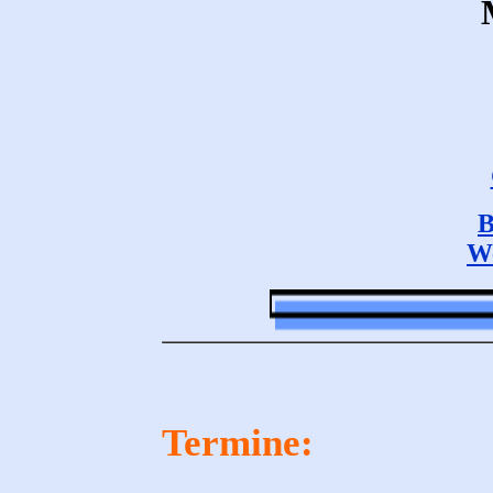
B
We
Termine: