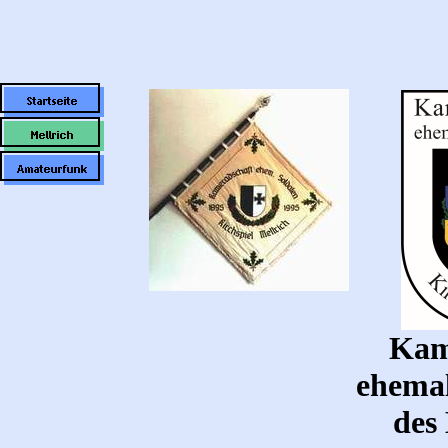
Kam
ehemal
des 