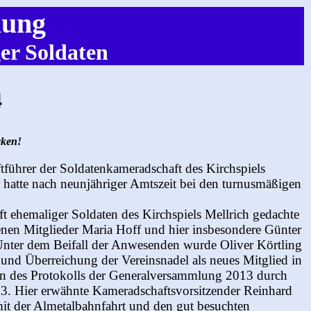
lung
er Soldaten
4
cken!
tführer der Soldatenkameradschaft des Kirchspiels
Er hatte nach neunjähriger Amtszeit bei den turnusmäßigen
ehemaliger Soldaten des Kirchspiels Mellrich gedachte
enen Mitglieder Maria Hoff und hier insbesondere Günter
 Unter dem Beifall der Anwesenden wurde Oliver Körtling
nd Überreichung der Vereinsnadel als neues Mitglied in
en des Protokolls der Generalversammlung 2013 durch
2013. Hier erwähnte Kameradschaftsvorsitzender Reinhard
 mit der Almetalbahnfahrt und den gut besuchten