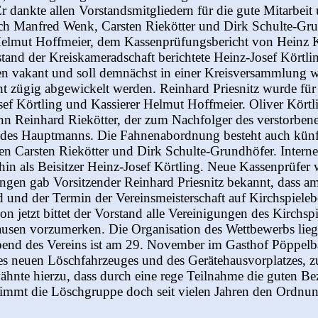
dankte allen Vorstandsmitgliedern für die gute Mitarbeit u
 Manfred Wenk, Carsten Riekötter und Dirk Schulte-Grundh
Helmut Hoffmeier, dem Kassenprüfungsbericht von Heinz Ki
tand der Kreiskameradschaft berichtete Heinz-Josef Körtl
ten vakant und soll demnächst in einer Kreisversammlung w
 zügig abgewickelt werden. Reinhard Priesnitz wurde für d
ef Körtling und Kassierer Helmut Hoffmeier. Oliver Körtlin
n Reinhard Riekötter, der zum Nachfolger des verstorben
des Hauptmanns. Die Fahnenabordnung besteht auch künf
 Carsten Riekötter und Dirk Schulte-Grundhöfer. Internet
hin als Beisitzer Heinz-Josef Körtling. Neue Kassenprüfe
ungen gab Vorsitzender Reinhard Priesnitz bekannt, dass a
rd und der Termin der Vereinsmeisterschaft auf Kirchspie
n jetzt bittet der Vorstand alle Vereinigungen des Kirchsp
usen vorzumerken. Die Organisation des Wettbewerbs liegt
bend des Vereins ist am 29. November im Gasthof Pöppelba
es neuen Löschfahrzeuges und des Gerätehausvorplatzes, z
rwähnte hierzu, dass durch eine rege Teilnahme die guten 
rnimmt die Löschgruppe doch seit vielen Jahren den Ordn