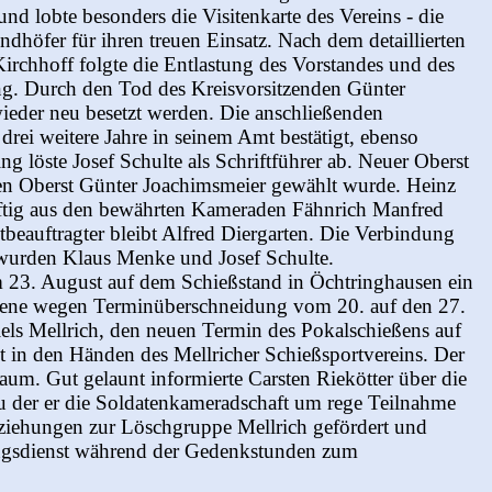
nd lobte besonders die Visitenkarte des Vereins - die
öfer für ihren treuen Einsatz. Nach dem detaillierten
rchhoff folgte die Entlastung des Vorstandes und des
ing. Durch den Tod des Kreisvorsitzenden Günter
ieder neu besetzt werden. Die anschließenden
rei weitere Jahre in seinem Amt bestätigt, ebenso
g löste Josef Schulte als Schriftführer ab. Neuer Oberst
en Oberst Günter Joachimsmeier gewählt wurde. Heinz
tig aus den bewährten Kameraden Fähnrich Manfred
beauftragter bleibt Alfred Diergarten. Die Verbindung
r wurden Klaus Menke und Josef Schulte.
m 23. August auf dem Schießstand in Öchtringhausen ein
lebene wegen Terminüberschneidung vom 20. auf den 27.
iels Mellrich, den neuen Termin des Pokalschießens auf
 in den Händen des Mellricher Schießsportvereins. Der
um. Gut gelaunt informierte Carsten Riekötter über die
u der er die Soldatenkameradschaft um rege Teilnahme
Beziehungen zur Löschgruppe Mellrich gefördert und
ungsdienst während der Gedenkstunden zum