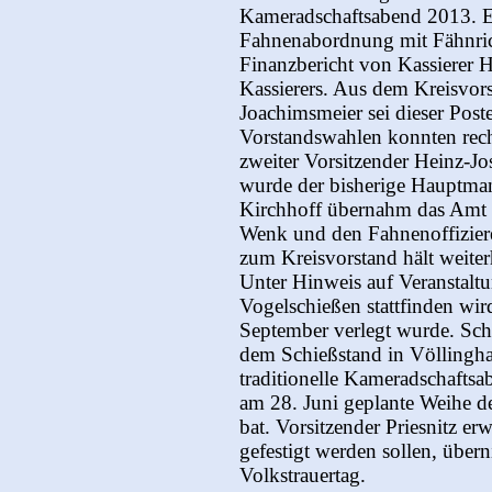
Kameradschaftsabend 2013. Er 
Fahnenabordnung mit Fähnrich
Finanzbericht von Kassierer 
Kassierers. Aus dem Kreisvors
Joachimsmeier sei dieser Pos
Vorstandswahlen konnten recht
zweiter Vorsitzender Heinz-Jos
wurde der bisherige Hauptman
Kirchhoff übernahm das Amt 
Wenk und den Fahnenoffizieren
zum Kreisvorstand hält weiter
Unter Hinweis auf Veranstalt
Vogelschießen stattfinden wi
September verlegt wurde. Scho
dem Schießstand in Völlingha
traditionelle Kameradschaftsa
am 28. Juni geplante Weihe d
bat. Vorsitzender Priesnitz e
gefestigt werden sollen, übe
Volkstrauertag.