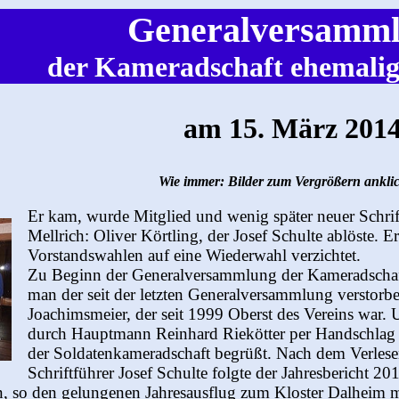
Generalversamm
der Kameradschaft ehemalig
am 15. März 201
Wie immer: Bilder zum Vergrößern ankli
Er kam, wurde Mitglied und wenig später neuer Schrif
Mellrich: Oliver Körtling, der Josef Schulte ablöste. 
Vorstandswahlen auf eine Wiederwahl verzichtet.
Zu Beginn der Generalversammlung der Kameradschaft 
man der seit der letzten Generalversammlung verstorb
Joachimsmeier, der seit 1999 Oberst des Vereins war.
durch Hauptmann Reinhard Riekötter per Handschlag u
der Soldatenkameradschaft begrüßt. Nach dem Verles
Schriftführer Josef Schulte folgte der Jahresbericht 
äten, so den gelungenen Jahresausflug zum Kloster Dalheim