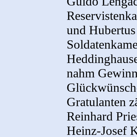
Guido Lengac
Reservistenka
und Hubertus
Soldatenkame
Heddinghausen
nahm Gewinne
Glückwünsche
Gratulanten z
Reinhard Prie
Heinz-Josef K