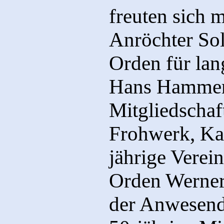
freuten sich 
Anröchter So
Orden für lan
Hans Hammer e
Mitgliedschaf
Frohwerk, Ka
jährige Verein
Orden Werner
der Anwesende