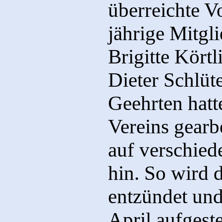
überreichte V
jährige Mitgl
Brigitte Kört
Dieter Schlüt
Geehrten hatt
Vereins gearb
auf verschied
hin. So wird 
entzündet und
April aufgest