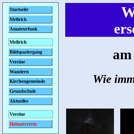
W
Startseite
Mellrich
ers
Amateurfunk
Mellrich
am 
Bildspaziergang
Vereine
Wandern
Wie imm
Kirchengemeinde
Grundschule
Aktuelles
Vereine
Heimatverein