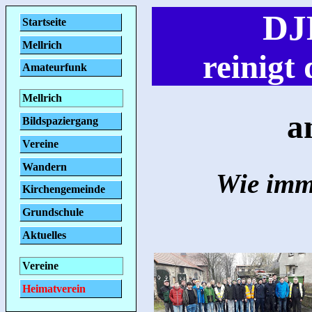
DJ
Startseite
Mellrich
reinigt 
Amateurfunk
Mellrich
a
Bildspaziergang
Vereine
Wandern
Wie imm
Kirchengemeinde
Grundschule
Aktuelles
Vereine
Heimatverein