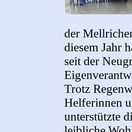
der Mellricher
diesem Jahr h
seit der Neug
Eigenverant
Trotz Regenwe
Helferinnen u
unterstützte d
leibliche Woh