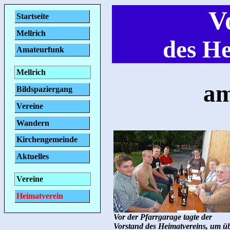
V
Startseite
Mellrich
des He
Amateurfunk
Mellrich
am
Bildspaziergang
Vereine
Wandern
Kirchengemeinde
Aktuelles
Vereine
Heimatverein
Vor der Pfarrgarage tagte der
Vorstand des Heimatvereins, um ü