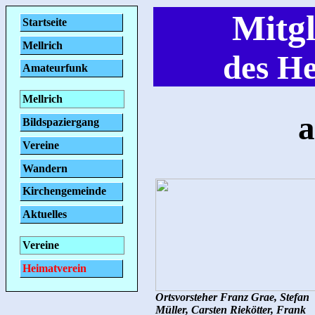
Mitg
Startseite
Mellrich
des He
Amateurfunk
Mellrich
a
Bildspaziergang
Vereine
Wandern
Kirchengemeinde
Aktuelles
Vereine
Heimatverein
Ortsvorsteher Franz Grae, Stefan
Müller, Carsten Riekötter, Frank