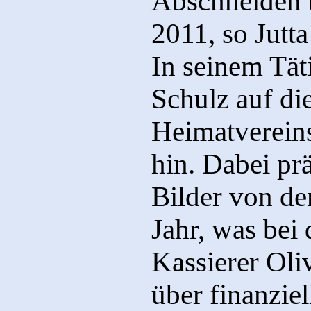
Abschneiden 
2011, so Jutt
In seinem Tät
Schulz auf die
Heimatvereins
hin. Dabei prä
Bilder von de
Jahr, was be
Kassierer Oli
über finanzie