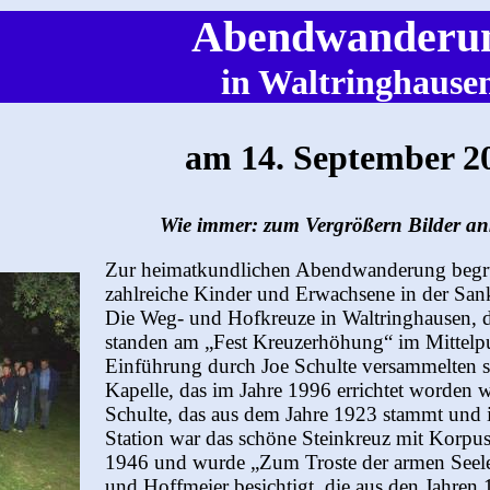
Abendwanderu
in Waltringhause
am 14. September 2
Wie immer: zum Vergrößern Bilder an
Zur heimatkundlichen Abendwanderung begrüß
zahlreiche Kinder und Erwachsene in der San
Die Weg- und Hofkreuze in Waltringhausen, d
standen am „Fest Kreuzerhöhung“ im Mittelp
Einführung durch Joe Schulte versammelten 
Kapelle, das im Jahre 1996 errichtet worden 
Schulte, das aus dem Jahre 1923 stammt und i
Station war das schöne Steinkreuz mit Korpus
1946 und wurde „Zum Troste der armen Seele
und Hoffmeier besichtigt, die aus den Jahre